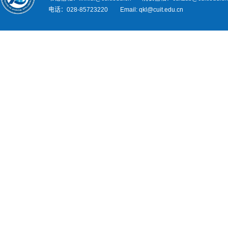
电话：028-85723220 Email: qkl@cuit.edu.cn