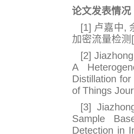
论文发表情况
[1] 卢嘉中
加密流量检测[J]
[2] Jiazhon
A Heterogen
Distillation fo
of Things Jour
[3] Jiazhon
Sample Base
Detection in 