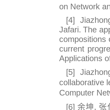
on Network a
[4] Jiazho
Jafari. The ap
compositions o
current progr
Applications of
[5] Jiazho
collaborative 
Computer Net
[6] 余坤