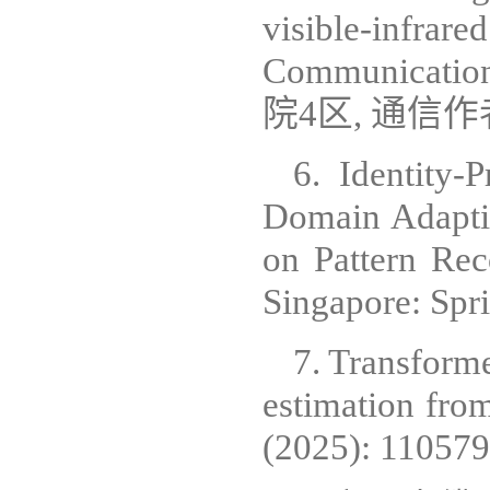
visible-infra
Communication
院4区, 通信作
6. Identity-
Domain Adaptiv
on Pattern Re
Singapore: Sp
7. Transforme
estimation fro
(2025): 1105