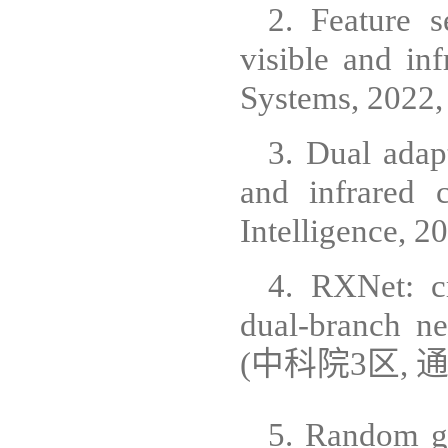
2. Feature s
visible and in
Systems, 202
3. Dual adap
and infrared c
Intelligence
4. RXNet: cr
dual-branch ne
(中科院3区, 
5. Random gr