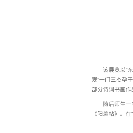
该展览以“
观“一门三杰孕
部分诗词书画作
随后师生一
《阳羡帖》。在