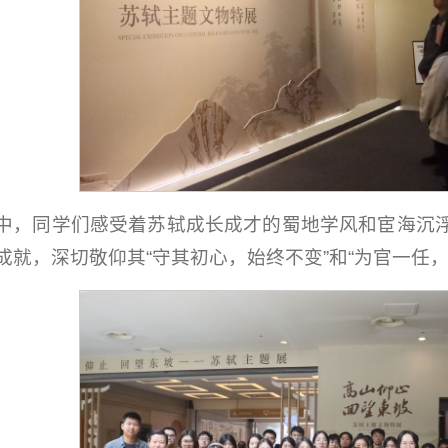
中，同学们感受着苏轼成长成才的蜀地学风和宦海沉
成就，深切敬仰其“守其初心，始终不变”和“为官一任