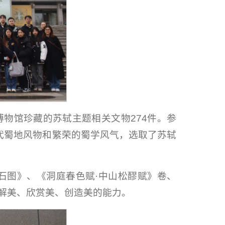
博物馆珍藏的苏轼主题相关文物274件。参
宋代蜀地风物和繁荣的蜀学风气，选取了苏轼
石图》、《洞庭春色赋·中山松醪赋》卷、
理解美、欣赏美、创造美的能力。