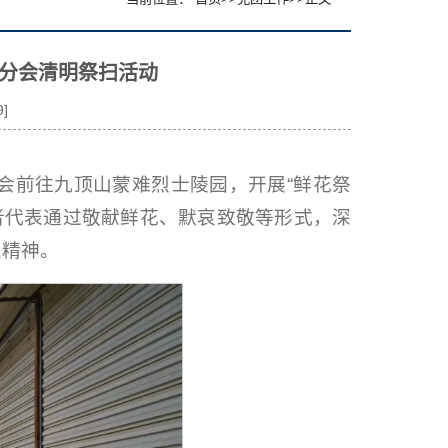
院分会清明祭扫活动
9
]
会前往九顶山蒙难烈士陵园，开展“鲜花祭
愿者代表通过敬献鲜花、默哀致敬等形式，深
义精神。