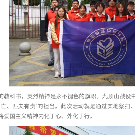
的教科书，英烈精神是永不褪色的旗帜。九顶山战役
兴亡、匹夫有责”的担当。此次活动就是通过实地祭扫
将爱国主义精神内化于心、外化于行。