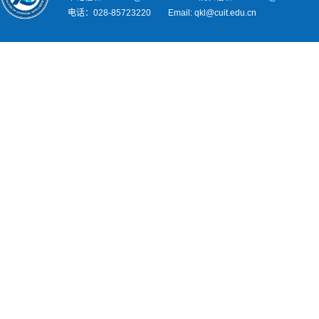
电话：028-85723220 Email: qkl@cuit.edu.cn