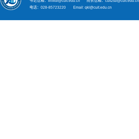
书记信箱：linxidi@cuit.edu.cn 院长信箱：cuitzsb@cuit.edu.c
电话：028-85723220 Email: qkl@cuit.edu.cn