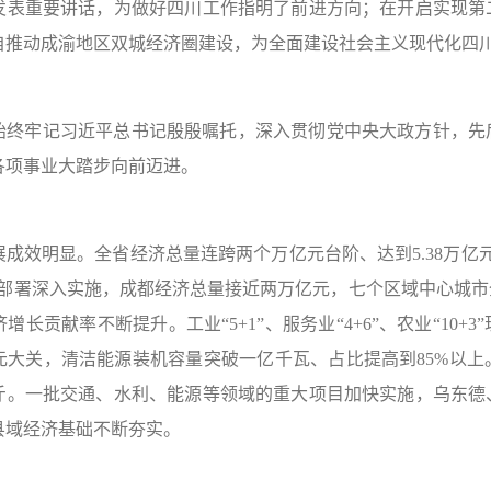
发表重要讲话，为做好四川工作指明了前进方向；在开启实现第
自推动成渝地区双城经济圈建设，为全面建设社会主义现代化四
始终牢记习近平总书记殷殷嘱托，深入贯彻党中央大政方针，先
各项事业大踏步向前迈进。
成效明显。全省经济总量连跨两个万亿元台阶、达到5.38万亿元
略部署深入实施，成都经济总量接近两万亿元，七个区域中心城
增长贡献率不断提升。工业“5+1”、服务业“4+6”、农业“10
元大关，清洁能源装机容量突破一亿千瓦、占比提高到85%以
斤。一批交通、水利、能源等领域的重大项目加快实施，乌东德
县域经济基础不断夯实。