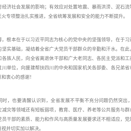
对经济社会发展的影响；有效应对处置地震、暴雨洪涝、泥石流
灭火专项整治扎实推进，全省统筹发展和安全的能力不断提升。
得，根本在于以习近平同志为核心的党中央的坚强领导，在于习
的坚实基础，凝结着全省广大党员干部群众的辛勤和汗水。在此
和各族人民，向全省离退休干部和广大老同志、各民主党派和工
驻川单位，向援建帮扶四川的中央和国家机关各部委、各兄弟省
意和衷心的感谢！
同时，也要清醒认识到，全省发展不平衡不充分问题仍然突出
灾减灾等领域还有短板弱项，教育、医疗、养老等公共服务与群
党员干部的素质、能力和作风与高质量发展要求还不相适应，党
重视并切实加以解决。