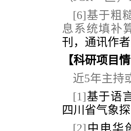
[6]
基于粗
息系统填补
刊，通讯作者
【
科研
项目
情
近
5年主持
[1]
基于语
四川省气象探
[2]
中电华